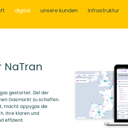
ft
digital
unsere kunden
infrastruktur
r NaTran
s gestartet. Ziel der
chen Gasmarkt zu schaffen.
t, macht appygas die
. Ihre klaren und
d effizient.