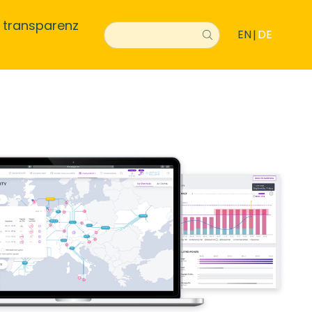
transparenz
EN
DE
|